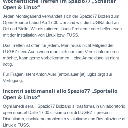
Wöchentliche Treffen im Spazio77 „Schalter
Open & Linux“
Jeden Montagabend verwandelt sich der Spazio77 Bozen zum
Open-Source Labor! Ab 17:00 Uhr sind wir, die LUGBZ dort an
Ort und Stelle. Wir diskutieren, lösen Probleme oder helfen euch
mit der Installation von Linux bzw. FUSS.
Das Treffen ist offen für jedem. Man muss nicht Mitglied der
LUGBZ sein. Auch wenn man sich nur zum Verein informieren
möchte, kann gerne vorbeikommen – eine Anmeldung ist nicht
nötig.
Für Fragen, steht Anton Auer (anton.auer [at] lugbz.org) zur
Verfügung.
Incontri settimanali allo Spazio77 „Sportello
Open & Linux“
Ogni lunedì sera il Spazio77 Bolzano si trasforma in un laboratorio
open source! Dalle 17:00 ci siamo noi di LUGBZ lì presenti.
Discutiamo, risolviamo problemi o vi aiutiamo con l’installazione di
Linux o FUSS.