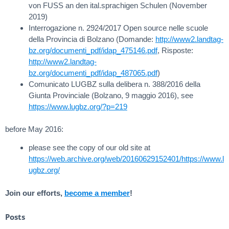
von FUSS an den ital.sprachigen Schulen (November
2019)
Interrogazione n. 2924/2017 Open source nelle scuole
della Provincia di Bolzano (Domande:
http://www2.landtag-
bz.org/documenti_pdf/idap_475146.pdf
, Risposte:
http://www2.landtag-
bz.org/documenti_pdf/idap_487065.pdf
)
Comunicato LUGBZ sulla delibera n. 388/2016 della
Giunta Provinciale (Bolzano, 9 maggio 2016), see
https://www.lugbz.org/?p=219
before May 2016:
please see the copy of our old site at
https://web.archive.org/web/20160629152401/https://www.l
ugbz.org/
Join our efforts,
become a member
!
Posts