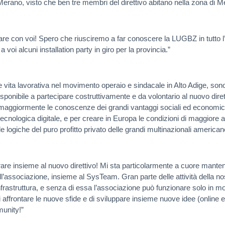
erano, visto che ben tre membri del direttivo abitano nella zona di M
are con voi! Spero che riusciremo a far conoscere la LUGBZ in tutto l
oi alcuni installation party in giro per la provincia.”
e vita lavorativa nel movimento operaio e sindacale in Alto Adige, son
isponibile a partecipare costruttivamente e da volontario al nuovo diret
aggiormente le conoscenze dei grandi vantaggi sociali ed economici d
 tecnologica digitale, e per creare in Europa le condizioni di maggiore
 logiche del puro profitto privato delle grandi multinazionali americane
are insieme al nuovo direttivo! Mi sta particolarmente a cuore mantene
ll’associazione, insieme al SysTeam. Gran parte delle attività della no
frastruttura, e senza di essa l’associazione può funzionare solo in mo
 affrontare le nuove sfide e di sviluppare insieme nuove idee (online e 
munity!”