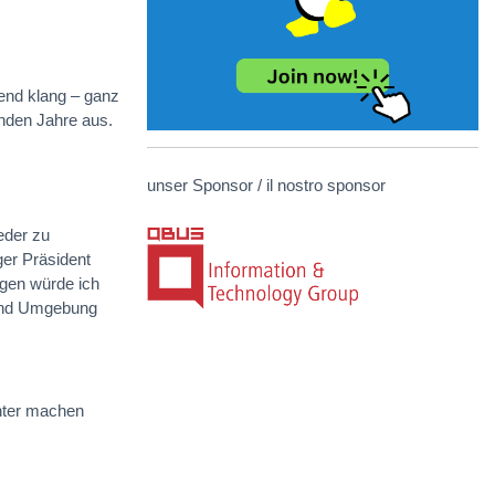
bend klang – ganz
nden Jahre aus.
unser Sponsor / il nostro sponsor
eder zu
ger Präsident
ngen würde ich
 und Umgebung
nnter machen