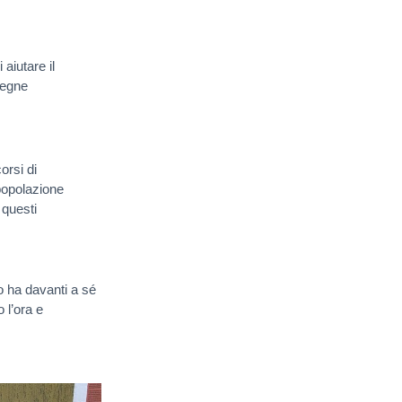
aiutare il
segne
orsi di
a popolazione
 questi
vo ha davanti a sé
 l’ora e