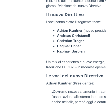
relazione del presidente uscente
Toni 
giorno: l’elezione del nuovo Direttivo.
Il nuovo Direttivo
I soci hanno eletto il seguente team:
Adrian Kuntner
(nuovo preside
Andreas Christanell
Christian Troger
Dagmar Ebner
Raphael Barbieri
Un mix di esperienza e nuove energie,
tradizione LUGBZ – in modalità open-end
Le voci del nuovo Direttivo
Adrian Kuntner (Presidente):
„Dovremo necessariamente intraprend
l’associazione all’esterno in modo 
anche nei talk, perché oggi la comuni