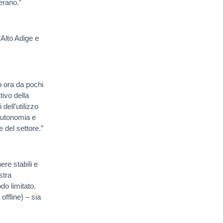
erano.”
’Alto Adige e
o ora da pochi
tivo della
ell’utilizzo
 autonomia e
 del settore.”
re stabili e
stra
do limitato.
offline) – sia