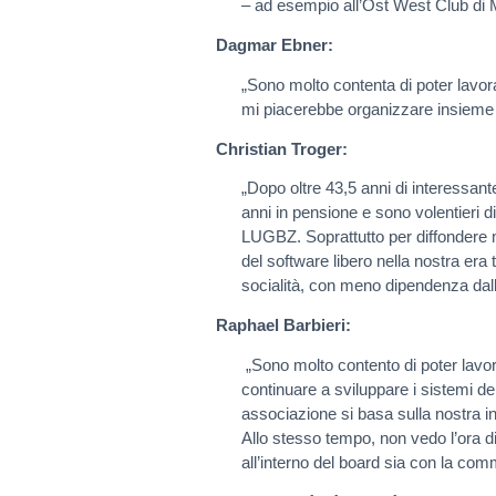
– ad esempio all’Ost West Club di M
Dagmar Ebner:
„Sono molto contenta di poter lavor
mi piacerebbe organizzare insieme a v
Christian Troger:
„Dopo oltre 43,5 anni di interessant
anni in pensione e sono volentieri d
LUGBZ. Soprattutto per diffondere m
del software libero nella nostra era
socialità, con meno dipendenza dalle
Raphael Barbieri:
„Sono molto contento di poter lavor
continuare a sviluppare i sistemi de
associazione si basa sulla nostra in
Allo stesso tempo, non vedo l’ora di
all’interno del board sia con la com