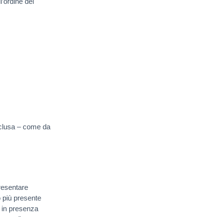
l’ordine del
nclusa – come da
resentare
ò più presente
i in presenza