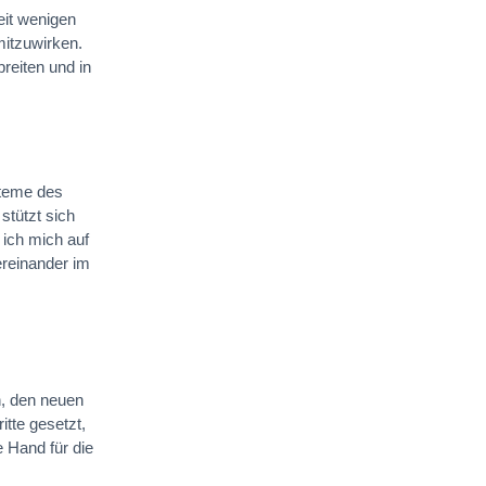
eit wenigen
mitzuwirken.
breiten und in
steme des
stützt sich
 ich mich auf
ereinander im
n, den neuen
itte gesetzt,
 Hand für die