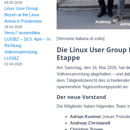
06.05.2026
Linux User Group
Bozen at the Linux
Arena in Pordenone
28.04.2026
Verso l´assemblea
[Versione italiana di sotto]
LUGBZ – 16.5. 4pm – In
Richtung
Die Linux User Group 
Vollversammlung
Etappe
LUGBZ
22.04.2026
Am Samstag, den 16. Mai 2026, hat d
Vollversammlung abgehalten – und dabe
dem Tätigkeitsbericht des scheidende
spannendste Tagesordnungspunkt an: 
Der neue Vorstand
Die Mitglieder haben folgendes Team i
Adrian Kuntner
(neuer Präside
Andreas Christanell
Christian Troger