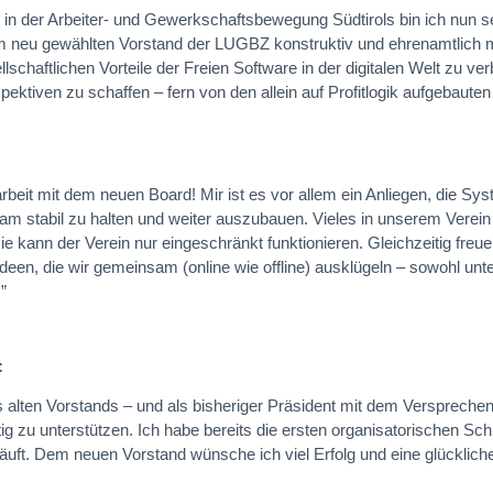
 in der Arbeiter- und Gewerkschaftsbewegung Südtirols bin ich nun s
 im neu gewählten Vorstand der LUGBZ konstruktiv und ehrenamtlich 
schaftlichen Vorteile der Freien Software in der digitalen Welt zu ver
ktiven zu schaffen – fern von den allein auf Profitlogik aufgebauten
beit mit dem neuen Board! Mir ist es vor allem ein Anliegen, die Sy
stabil zu halten und weiter auszubauen. Vieles in unserem Verein 
ie kann der Verein nur eingeschränkt funktionieren. Gleichzeitig freue
een, die wir gemeinsam (online wie offline) ausklügeln – sowohl unt
”
:
s alten Vorstands – und als bisheriger Präsident mit dem Verspreche
g zu unterstützen. Ich habe bereits die ersten organisatorischen Schr
äuft. Dem neuen Vorstand wünsche ich viel Erfolg und eine glückliche