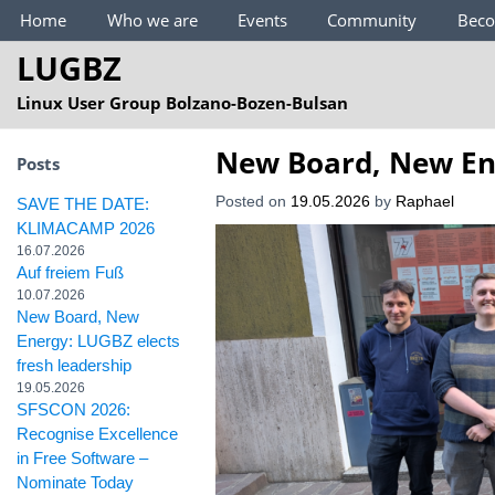
Main Menu
Home
Who we are
Events
Community
Bec
LUGBZ
Linux User Group Bolzano-Bozen-Bulsan
New Board, New Ene
Posts
Posted on
19.05.2026
by
Raphael
SAVE THE DATE:
KLIMACAMP 2026
16.07.2026
Auf freiem Fuß
10.07.2026
New Board, New
Energy: LUGBZ elects
fresh leadership
19.05.2026
SFSCON 2026:
Recognise Excellence
in Free Software –
Nominate Today