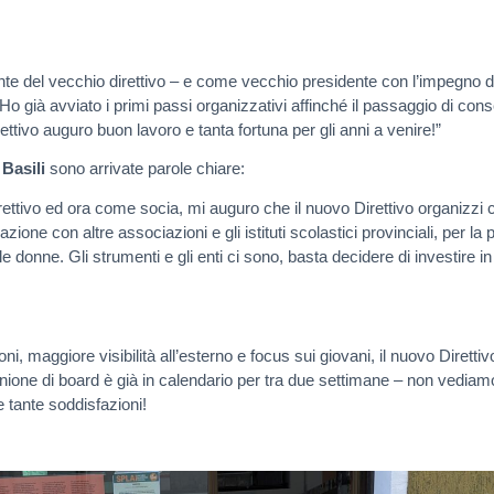
 del vecchio direttivo – e come vecchio presidente con l’impegno di 
Ho già avviato i primi passi organizzativi affinché il passaggio di con
ttivo auguro buon lavoro e tanta fortuna per gli anni a venire!”
 Basili
sono arrivate parole chiare:
tivo ed ora come socia, mi auguro che il nuovo Direttivo organizzi c
aborazione con altre associazioni e gli istituti scolastici provinciali, per l
le donne. Gli strumenti e gli enti ci sono, basta decidere di investire in
oni, maggiore visibilità all’esterno e focus sui giovani, il nuovo Diretti
one di board è già in calendario per tra due settimane – non vediamo
tante soddisfazioni!