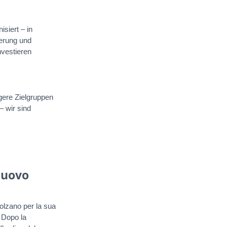
siert – in
kerung und
nvestieren
gere Zielgruppen
– wir sind
nuovo
olzano per la sua
. Dopo la