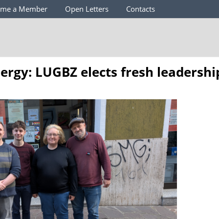
ome a Member
Open Letters
Contacts
rgy: LUGBZ elects fresh leadershi