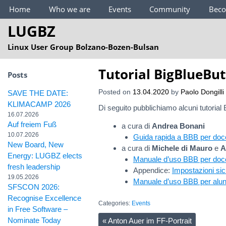
Main Menu
Home
Who we are
Events
Community
Bec
LUGBZ
Linux User Group Bolzano-Bozen-Bulsan
Tutorial BigBlueBu
Posts
Posted on
13.04.2020
by
Paolo Dongilli
SAVE THE DATE:
KLIMACAMP 2026
Di seguito pubblichiamo alcuni tutorial 
16.07.2026
Auf freiem Fuß
a cura di
Andrea Bonani
10.07.2026
Guida rapida a BBB per doc
New Board, New
a cura di
Michele di Mauro
e
A
Energy: LUGBZ elects
Manuale d’uso BBB per doce
fresh leadership
Appendice:
Impostazioni si
19.05.2026
Manuale d’uso BBB per alun
SFSCON 2026:
Recognise Excellence
Categories:
Events
in Free Software –
Nominate Today
«
Anton Auer im FF-Portrait