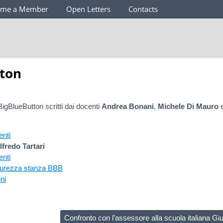
ome a Member
Open Letters
Contacts
tton
BigBlueButton scritti dai docenti
Andrea Bonani
,
Michele Di Mauro
enti
lfredo Tartari
nti
curezza stanza BBB
ni
Confronto con l’assessore alla scuola italiana Gi