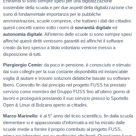
Entrambi si sono sempre spesi per una digitalizzazione
sostenibile della scuola e per due aspetti della digitalizzazione che
sono di fondamentale importanza per le pubbliche
amministrazioni, scuole comprese, che trattano i dati dei cittadini:
questi concetti vanno sotto i nomi di
sovranità digitale
ed
autonomia digitale
. All’interno delle scuole si sono sempre spesi
affinché questi diritti venissero garantiti ed affinché il software
creato da loro spesso a titolo volontario venisse messo a
disposizione di tutti.
Piergiorgio Cemin
: da poco in pensione, è conosciuto e stimato
dai suoi colleghi per la sua costante disponibilità ed instancabile
voglia di aiutare e trovare soluzioni didattiche basate su software
libero. Coinvolto fin dal principio nel progetto FUSS ha prestato
servizio come membro del Gruppo FUSS fino all’ultimo giorno di
lavoro e proseguirà prestando il suo servizio presso lo Sportello
Open & Linux di Bolzano aperto ai cittadini.
Marco Marinello
: è al 5° anno del liceo scientifico, fin dalla scuola
elementare si è appassionato d’informatica ed ha iniziato dalle
scuole medie a fornire il proprio contributo al progetto FUSS,
prima nei laboratori, poi su moltissimi altri fronti. Quest’anno il suo