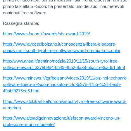
primo talk alla SFScon: ha presentato uno dei suoi innumerevoli
contributi free software.
Rassegna stampa:
https://www.sfscon.it/awards/sfs-award-2019/
https://www.lavocedibolzano.it/conoscenza-libera-e-sapere-
condiviso-il-south-tyrol-free-software-award-premia-la-scuola/
http://www.ansa.it/trentino/notizie/2019/11/15/south-tyrol-free-
software-award_3378b994-0549-4552-9a38-b5ac1e3badb1.html
https://www.rainews.it/tgr/bolzano/video/2019/11/blz-noi-techpark-
software-libero-SFScon-hackaton-c4c3b97b-4755-4c91-beab-
49abf9276ec6.html
https://www.stol.it/artikel/chronik/south-tyrol-free-software-award-
vergeben
https://www.altoadigeinnovazione.it/sfscon-award-vincono-un-
professore-e-uno-studente/