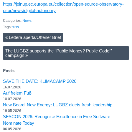
https://joinup.ec.europa.eu/collection/open-source-observatory-
osor/news/digital-autonomy
Categories:
News
Tags:
fuss
«
Lettera aperta/Offener Brief
The LUGBZ supports the “Public Money? Public Code!”
campaign
»
Posts
SAVE THE DATE: KLIMACAMP 2026
16.07.2026
Auf freiem Fuß
10.07.2026
New Board, New Energy: LUGBZ elects fresh leadership
19.05.2026
SFSCON 2026: Recognise Excellence in Free Software –
Nominate Today
06.05.2026