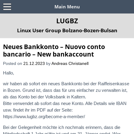
Main Menu
LUGBZ
Linux User Group Bolzano-Bozen-Bulsan
Neues Bankkonto – Nuovo conto
bancario – New bankaccount
Posted on
21.12.2023
by
Andreas Christanell
Hallo,
wir haben ab sofort ein neues Bankkonto bei der Raiffeisenkasse
in Bozen. Grund ist, dass das für uns einfacher zu verwalten ist,
als das Konto bei der Volksbank in Kaltern.
Bitte verwendet ab sofort das neue Konto. Alle Details wie IBAN
usw. findet ihr im PDF auf der Seite:
https://www.lugbz.org/become-a-member/
Bei der Gelegenheit möchte ich nochmals erinnern, dass die
Mitgliedschaft 1 Jahr gültig ist und am 31. Jänner endet. Wer