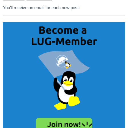
You’ll receive an email for each new post.