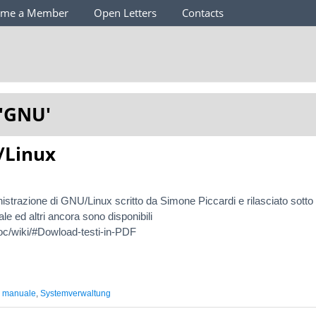
ome a Member
Open Letters
Contacts
'
GNU
'
/Linux
strazione di GNU/Linux scritto da Simone Piccardi e rilasciato sott
 ed altri ancora sono disponibili
uedoc/wiki/#Dowload-testi-in-PDF
,
manuale
,
Systemverwaltung