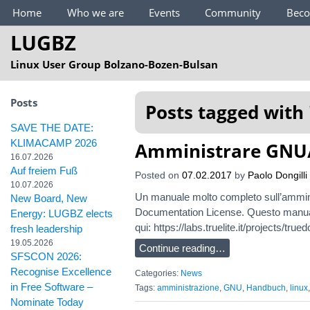
Main Menu
Home
Who we are
Events
Community
Bec
LUGBZ
Linux User Group Bolzano-Bozen-Bulsan
Posts
Posts tagged with 
SAVE THE DATE:
KLIMACAMP 2026
Amministrare GNU
16.07.2026
Auf freiem Fuß
Posted on
07.02.2017
by
Paolo Dongilli
10.07.2026
Un manuale molto completo sull’ammini
New Board, New
Documentation License. Questo manuale
Energy: LUGBZ elects
qui: https://labs.truelite.it/projects/tr
fresh leadership
19.05.2026
Continue reading…
SFSCON 2026:
Recognise Excellence
Categories:
News
in Free Software –
Tags:
amministrazione
,
GNU
,
Handbuch
,
linux
Nominate Today