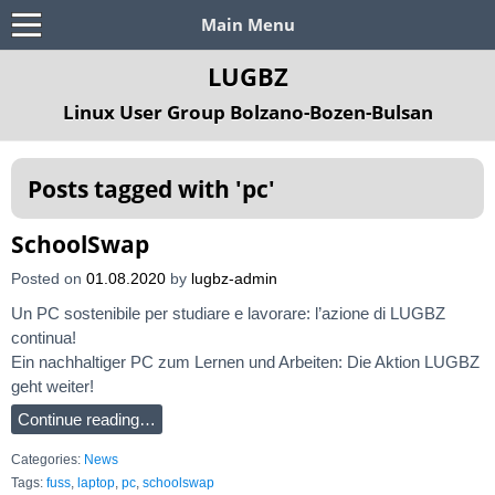
Main Menu
LUGBZ
Linux User Group Bolzano-Bozen-Bulsan
Posts tagged with '
pc
'
SchoolSwap
Posted on
01.08.2020
by
lugbz-admin
Un PC sostenibile per studiare e lavorare: l’azione di LUGBZ
continua!
Ein nachhaltiger PC zum Lernen und Arbeiten: Die Aktion LUGBZ
geht weiter!
Continue reading…
Categories:
News
Tags:
fuss
,
laptop
,
pc
,
schoolswap