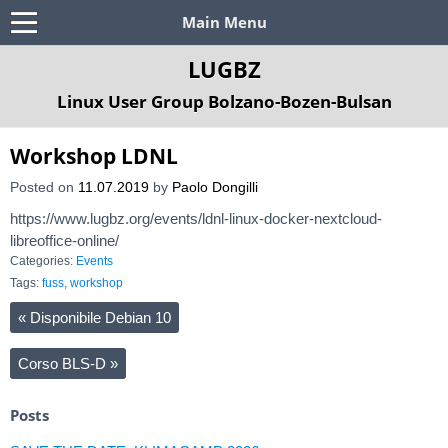
Main Menu
LUGBZ
Linux User Group Bolzano-Bozen-Bulsan
Workshop LDNL
Posted on
11.07.2019
by
Paolo Dongilli
https://www.lugbz.org/events/ldnl-linux-docker-nextcloud-
libreoffice-online/
Categories:
Events
Tags:
fuss
,
workshop
«
Disponibile Debian 10
Corso BLS-D
»
Posts