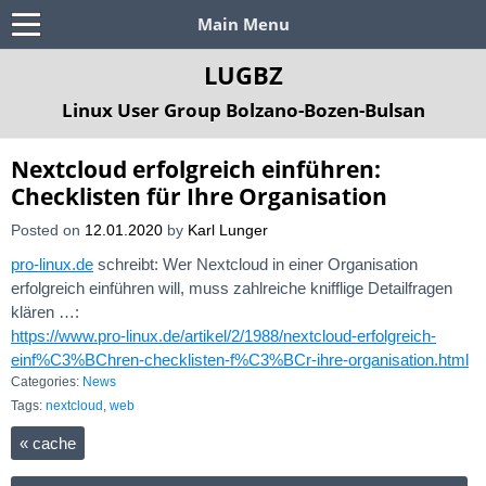
Main Menu
LUGBZ
Linux User Group Bolzano-Bozen-Bulsan
Nextcloud erfolgreich einführen:
Checklisten für Ihre Organisation
Posted on
12.01.2020
by
Karl Lunger
pro-linux.de
schreibt: Wer Nextcloud in einer Organisation
erfolgreich einführen will, muss zahlreiche knifflige Detailfragen
klären …:
https://www.pro-linux.de/artikel/2/1988/nextcloud-erfolgreich-
einf%C3%BChren-checklisten-f%C3%BCr-ihre-organisation.html
Categories:
News
Tags:
nextcloud
,
web
«
cache