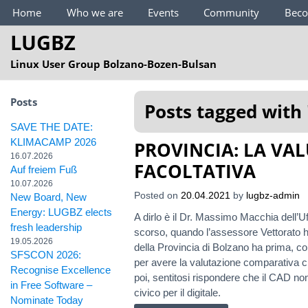
Main Menu
Home
Who we are
Events
Community
Bec
LUGBZ
Linux User Group Bolzano-Bozen-Bulsan
Posts
Posts tagged with 
SAVE THE DATE:
KLIMACAMP 2026
PROVINCIA: LA VA
16.07.2026
FACOLTATIVA
Auf freiem Fuß
10.07.2026
Posted on
20.04.2021
by
lugbz-admin
New Board, New
Energy: LUGBZ elects
A dirlo è il Dr. Massimo Macchia dell’Uff
fresh leadership
scorso, quando l’assessore Vettorato ha
19.05.2026
della Provincia di Bolzano ha prima, co
SFSCON 2026:
per avere la valutazione comparativa ch
Recognise Excellence
poi, sentitosi rispondere che il CAD non 
in Free Software –
civico per il digitale.
Nominate Today