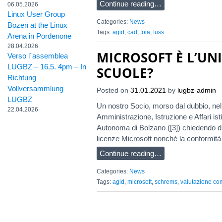
Continue reading…
06.05.2026
Linux User Group
Categories:
News
Bozen at the Linux
Tags:
agid
,
cad
,
foia
,
fuss
Arena in Pordenone
28.04.2026
MICROSOFT È L’UN
Verso l´assemblea
LUGBZ – 16.5. 4pm – In
SCUOLE?
Richtung
Vollversammlung
Posted on
31.01.2021
by
lugbz-admin
LUGBZ
Un nostro Socio, morso dal dubbio, nel 
22.04.2026
Amministrazione, Istruzione e Affari is
Autonoma di Bolzano ([3]) chiedendo di
licenze Microsoft nonché la conformità 
Continue reading…
Categories:
News
Tags:
agid
,
microsoft
,
schrems
,
valutazione co