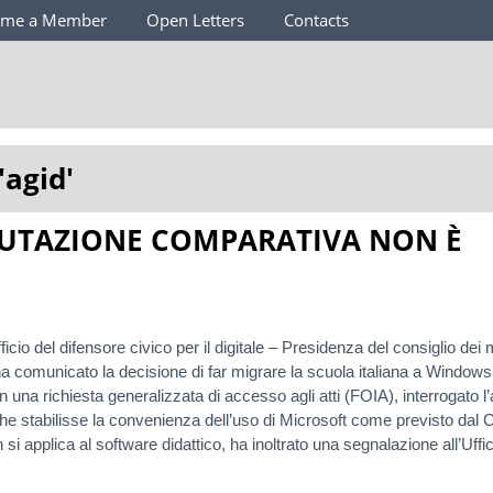
ome a Member
Open Letters
Contacts
'
agid
'
LUTAZIONE COMPARATIVA NON È
icio del difensore civico per il digitale – Presidenza del consiglio dei m
 comunicato la decisione di far migrare la scuola italiana a Windows,
n una richiesta generalizzata di accesso agli atti (FOIA), interrogato 
e stabilisse la convenienza dell’uso di Microsoft come previsto dal C
si applica al software didattico, ha inoltrato una segnalazione all’Uffi