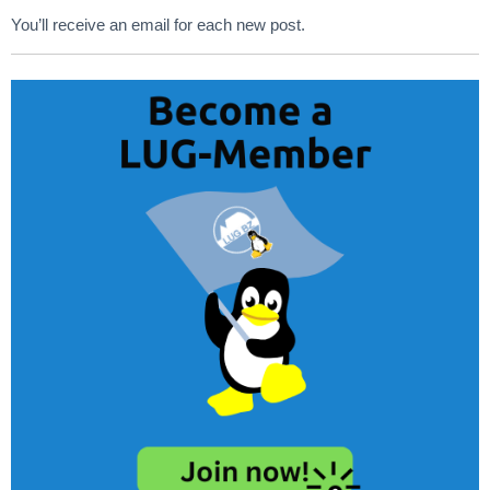
You’ll receive an email for each new post.