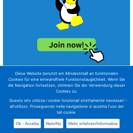
Diese Website benutzt ein
Mindestmaß an funktionalen
Cookies
für eine einwandfreie Funktionstauglichkeit. Wenn Sie
unser Sponsor / il nostro sponsor
die Navigation fortsetzen, stimmen Sie der Verwendung dieser
Cookies zu.
Questo sito utilizza
i cookie funzionali strettamente necessari
all'utilizzo. Proseguendo nella navigazione si accetta l'uso dei
tali cookie.
Contacts
Cookies
Event calendar
Information Center
Ok - Accetta
Nein/No
Mehr erfahren/Informativa
Powered by
WordPress
and
HeatMap AdAptive Theme