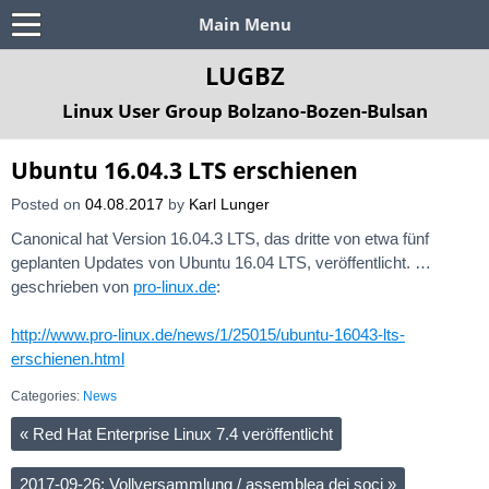
Main Menu
LUGBZ
Linux User Group Bolzano-Bozen-Bulsan
Ubuntu 16.04.3 LTS erschienen
Posted on
04.08.2017
by
Karl Lunger
Canonical hat Version 16.04.3 LTS, das dritte von etwa fünf
geplanten Updates von Ubuntu 16.04 LTS, veröffentlicht. …
geschrieben von
pro-linux.de
:
http://www.pro-linux.de/news/1/25015/ubuntu-16043-lts-
erschienen.html
Categories:
News
«
Red Hat Enterprise Linux 7.4 veröffentlicht
2017-09-26: Vollversammlung / assemblea dei soci
»