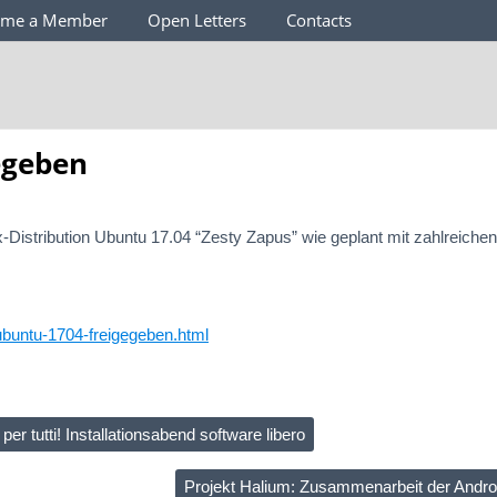
ome a Member
Open Letters
Contacts
egeben
Distribution Ubuntu 17.04 “Zesty Zapus” wie geplant mit zahlreichen
ubuntu-1704-freigegeben.html
 tutti! Installationsabend software libero
Projekt Halium: Zusammenarbeit der Andro