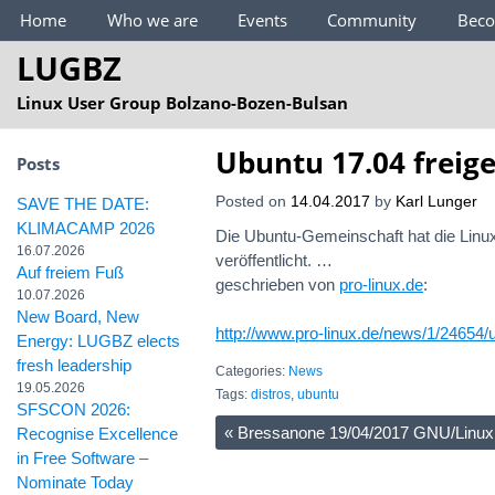
Main Menu
Home
Who we are
Events
Community
Bec
LUGBZ
Linux User Group Bolzano-Bozen-Bulsan
Ubuntu 17.04 freig
Posts
Posted on
14.04.2017
by
Karl Lunger
SAVE THE DATE:
KLIMACAMP 2026
Die Ubuntu-Gemeinschaft hat die Linux-
16.07.2026
veröffentlicht. …
Auf freiem Fuß
geschrieben von
pro-linux.de
:
10.07.2026
New Board, New
http://www.pro-linux.de/news/1/24654/
Energy: LUGBZ elects
fresh leadership
Categories:
News
19.05.2026
Tags:
distros
,
ubuntu
SFSCON 2026:
«
Bressanone 19/04/2017 GNU/Linux per
Recognise Excellence
in Free Software –
Nominate Today