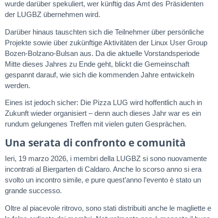
wurde darüber spekuliert, wer künftig das Amt des Präsidenten
der LUGBZ übernehmen wird.
Darüber hinaus tauschten sich die Teilnehmer über persönliche
Projekte sowie über zukünftige Aktivitäten der Linux User Group
Bozen-Bolzano-Bulsan aus. Da die aktuelle Vorstandsperiode
Mitte dieses Jahres zu Ende geht, blickt die Gemeinschaft
gespannt darauf, wie sich die kommenden Jahre entwickeln
werden.
Eines ist jedoch sicher: Die Pizza LUG wird hoffentlich auch in
Zukunft wieder organisiert – denn auch dieses Jahr war es ein
rundum gelungenes Treffen mit vielen guten Gesprächen.
Una serata di confronto e comunità
Ieri, 19 marzo 2026, i membri della LUGBZ si sono nuovamente
incontrati al Biergarten di Caldaro. Anche lo scorso anno si era
svolto un incontro simile, e pure quest’anno l’evento è stato un
grande successo.
Oltre al piacevole ritrovo, sono stati distribuiti anche le magliette e