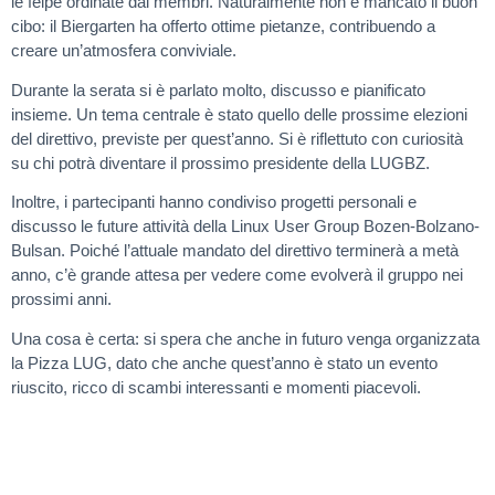
le felpe ordinate dai membri. Naturalmente non è mancato il buon
cibo: il Biergarten ha offerto ottime pietanze, contribuendo a
creare un’atmosfera conviviale.
Durante la serata si è parlato molto, discusso e pianificato
insieme. Un tema centrale è stato quello delle prossime elezioni
del direttivo, previste per quest’anno. Si è riflettuto con curiosità
su chi potrà diventare il prossimo presidente della LUGBZ.
Inoltre, i partecipanti hanno condiviso progetti personali e
discusso le future attività della Linux User Group Bozen-Bolzano-
Bulsan. Poiché l’attuale mandato del direttivo terminerà a metà
anno, c’è grande attesa per vedere come evolverà il gruppo nei
prossimi anni.
Una cosa è certa: si spera che anche in futuro venga organizzata
la Pizza LUG, dato che anche quest’anno è stato un evento
riuscito, ricco di scambi interessanti e momenti piacevoli.