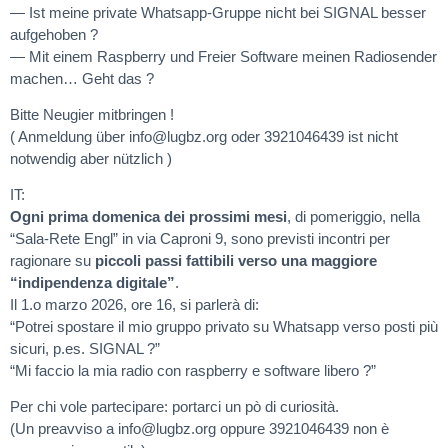
— Ist meine private Whatsapp-Gruppe nicht bei SIGNAL besser
aufgehoben ?
— Mit einem Raspberry und Freier Software meinen Radiosender
machen… Geht das ?
Bitte Neugier mitbringen !
( Anmeldung über
ofni
bgul@
gro.z
oder 3921046439 ist nicht
notwendig aber nützlich )
IT:
Ogni prima domenica dei prossimi mesi
, di pomeriggio, nella
“Sala-Rete Engl” in via Caproni 9, sono previsti incontri per
ragionare su
piccoli passi fattibili verso una maggiore
“indipendenza digitale”
.
Il 1.o marzo 2026, ore 16, si parlerà di:
“Potrei spostare il mio gruppo privato su Whatsapp verso posti più
sicuri, p.es. SIGNAL ?”
“Mi faccio la mia radio con raspberry e software libero ?”
Per chi vole partecipare: portarci un pò di curiosità.
(Un preavviso a
ofni
bgul@
gro.z
oppure 3921046439 non è